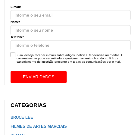
E-mail:
Nome:
Telefone:
Sim, desejo receber e-mails sobre artigos, noticias, tendências ou ofertas. O
consentimento pode ser retirado a qualquer momento clicando no link de
cancelamento de inscrição presente em todas as comunicações por e-mail.
ENVIAR DADOS
CATEGORIAS
BRUCE LEE
FILMES DE ARTES MARCIAIS