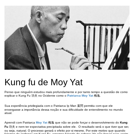
Kung fu de Moy Yat
Penso que ninguém estudou mais profundamente e por tanto tempo a questão de como
explicar o Kung Fu 功夫 no Ocidente como o
Patriarca Moy Yat
梅逸.
Sua experiência privilegiada com o Patriarca Ip Man 葉問 permitiu com que ele
enxergasse a importância dessa noção e sua dificuldade de entendimento no mundo
atual.
Aprendi com Patriarca
Moy Yat
梅逸 que não se pode forçar o desenvolvimento do
Kung
Fu
功夫 e nem ter expectativa precipitada sobre ele. O resultado será o que tiver que ser,
ou seja, natural. O processo gerará o efeito por si mesmo. Por este motivo que quando
falamos de “esforço” em Kung Fu, estamos falando do esforço “de não forçar” para assim