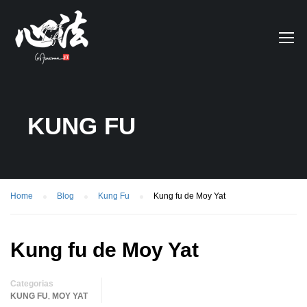
KUNG FU
Home
Blog
Kung Fu
Kung fu de Moy Yat
Kung fu de Moy Yat
Categorias
KUNG FU
MOY YAT
,