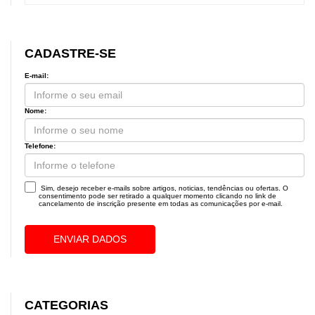
CADASTRE-SE
E-mail:
Nome:
Telefone:
Sim, desejo receber e-mails sobre artigos, noticias, tendências ou ofertas. O
consentimento pode ser retirado a qualquer momento clicando no link de
cancelamento de inscrição presente em todas as comunicações por e-mail.
ENVIAR DADOS
CATEGORIAS