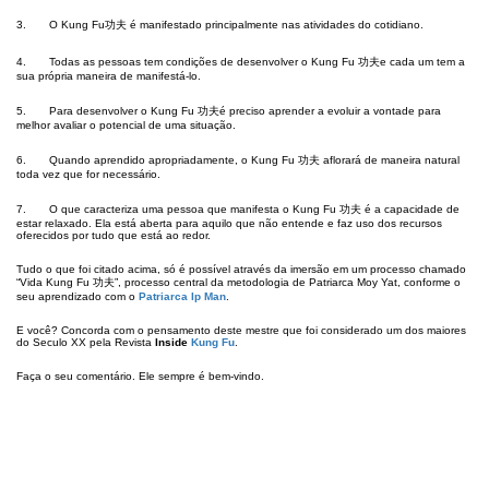
3. O Kung Fu功夫 é manifestado principalmente nas atividades do cotidiano.
4. Todas as pessoas tem condições de desenvolver o Kung Fu 功夫e cada um tem a
sua própria maneira de manifestá-lo.
5. Para desenvolver o Kung Fu 功夫é preciso aprender a evoluir a vontade para
melhor avaliar o potencial de uma situação.
6. Quando aprendido apropriadamente, o Kung Fu 功夫 aflorará de maneira natural
toda vez que for necessário.
7. O que caracteriza uma pessoa que manifesta o Kung Fu 功夫 é a capacidade de
estar relaxado. Ela está aberta para aquilo que não entende e faz uso dos recursos
oferecidos por tudo que está ao redor.
Tudo o que foi citado acima, só é possível através da imersão em um processo chamado
“Vida Kung Fu 功夫”, processo central da metodologia de Patriarca Moy Yat, conforme o
seu aprendizado com o
Patriarca Ip Man
.
E você? Concorda com o pensamento deste mestre que foi considerado um dos maiores
do Seculo XX pela Revista
Inside
Kung Fu
.
Faça o seu comentário. Ele sempre é bem-vindo.