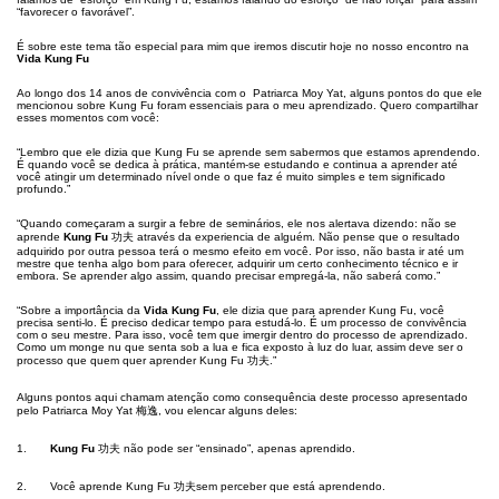
“favorecer o favorável”.
É sobre este tema tão especial para mim que iremos discutir hoje no nosso encontro na
Vida Kung Fu
Ao longo dos 14 anos de convivência com o Patriarca Moy Yat, alguns pontos do que ele
mencionou sobre Kung Fu foram essenciais para o meu aprendizado. Quero compartilhar
esses momentos com você:
“Lembro que ele dizia que Kung Fu se aprende sem sabermos que estamos aprendendo.
É quando você se dedica à prática, mantém-se estudando e continua a aprender até
você atingir um determinado nível onde o que faz é muito simples e tem significado
profundo.”
“Quando começaram a surgir a febre de seminários, ele nos alertava dizendo: não se
aprende
Kung Fu
功夫 através da experiencia de alguém. Não pense que o resultado
adquirido por outra pessoa terá o mesmo efeito em você. Por isso, não basta ir até um
mestre que tenha algo bom para oferecer, adquirir um certo conhecimento técnico e ir
embora. Se aprender algo assim, quando precisar empregá-la, não saberá como.”
“Sobre a importância da
Vida Kung Fu
, ele dizia que para aprender Kung Fu, você
precisa senti-lo. É preciso dedicar tempo para estudá-lo. É um processo de convivência
com o seu mestre. Para isso, você tem que imergir dentro do processo de aprendizado.
Como um monge nu que senta sob a lua e fica exposto à luz do luar, assim deve ser o
processo que quem quer aprender Kung Fu 功夫.”
Alguns pontos aqui chamam atenção como consequência deste processo apresentado
pelo Patriarca Moy Yat 梅逸, vou elencar alguns deles:
1.
Kung Fu
功夫 não pode ser “ensinado”, apenas aprendido.
2. Você aprende Kung Fu 功夫sem perceber que está aprendendo.