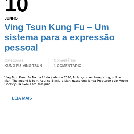
10
JUNHO
Ving Tsun Kung Fu – Um
sistema para a expressão
pessoal
Categorias
Comentários
KUNG FU
VING TSUN
1 COMENTÁRIO
,
Ving Tsun Kung Fu No dia 24 de junho de 2010, foi lançado em Hong Kong, o filme Ip
Man: The legend is born. Aqui no Brasil, Ip Man: nasce uma lenda Produzido pelo Mestre
Chekley Sin Kwok Lam, discípulo …
LEIA MAIS