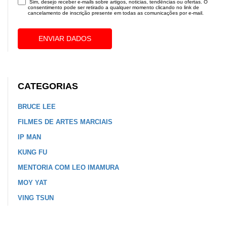
Sim, desejo receber e-mails sobre artigos, noticias, tendências ou ofertas. O
consentimento pode ser retirado a qualquer momento clicando no link de
cancelamento de inscrição presente em todas as comunicações por e-mail.
ENVIAR DADOS
CATEGORIAS
BRUCE LEE
FILMES DE ARTES MARCIAIS
IP MAN
KUNG FU
MENTORIA COM LEO IMAMURA
MOY YAT
VING TSUN