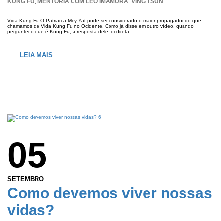
KUNG FU
MENTORIA COM LEO IMAMURA
VING TSUN
,
,
Vida Kung Fu O Patriarca Moy Yat pode ser considerado o maior propagador do que
chamamos de Vida Kung Fu no Ocidente. Como já disse em outro vídeo, quando
perguntei o que é Kung Fu, a resposta dele foi direta …
LEIA MAIS
05
SETEMBRO
Como devemos viver nossas
vidas?