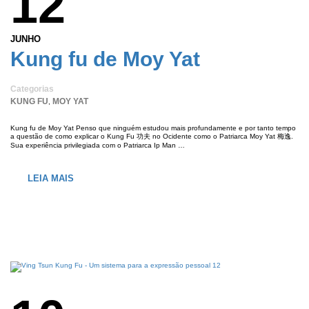
12
JUNHO
Kung fu de Moy Yat
Categorias
KUNG FU
MOY YAT
,
Kung fu de Moy Yat Penso que ninguém estudou mais profundamente e por tanto tempo
a questão de como explicar o Kung Fu 功夫 no Ocidente como o Patriarca Moy Yat 梅逸.
Sua experiência privilegiada com o Patriarca Ip Man …
LEIA MAIS